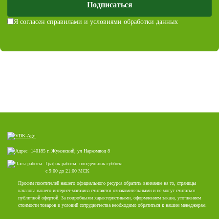
Подписаться
Я согласен с
правилами и условиями обработки данных
140185 г. Жуковский, ул Наркомвод 8
График работы: понедельник-суббота
с 9:00 до 21:00 МСК
Просим посетителей нашего официального ресурса обратить внимание на то, страницы
каталога нашего интернет-магазина считаются ознакомительными и не могут считаться
публичной офертой. За подробными характеристиками, оформлением заказа, уточнением
стоимости товаров и условий сотрудничества необходимо обратиться к нашим менеджерам.