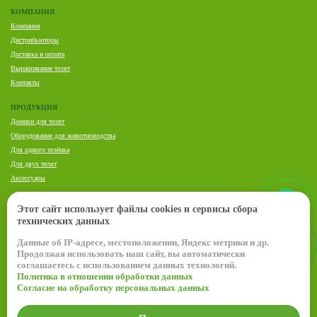
КОМПАНИЯ
Компания
Дистрибьюторы
Доставка и оплата
Выращивание телят
Контакты
ПРОДУКЦИЯ
Домики для телят
Оборудование для животноводства
Для одного телёнка
Для двух телят
Аксессуары
ПРЕДСТАВИТЕЛЬ VDK AGRI В РОССИИ И СНГ:
Этот сайт использует файлы cookies и сервисы сбора
Елена Комарь
технических данных
Данные об IP-адресе, местоположении, Яндекс метрики и др.
+7 (920) 636-21-38
Продолжая использовать наш сайт, вы автоматически
ekomar-vdk@mail.ru
соглашаетесь с использованием данных технологий.
Политика в отношении обработки данных
© 2026 VDK-Agri
Согласие на обработку персональных данных
Политика в отношении обработки данных
Согласие на обработку персональных данных
Создание сайта