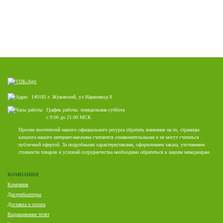
140185 г. Жуковский, ул Наркомвод 8
График работы: понедельник-суббота
с 9:00 до 21:00 МСК
Просим посетителей нашего официального ресурса обратить внимание на то, страницы
каталога нашего интернет-магазина считаются ознакомительными и не могут считаться
публичной офертой. За подробными характеристиками, оформлением заказа, уточнением
стоимости товаров и условий сотрудничества необходимо обратиться к нашим менеджерам.
КОМПАНИЯ
Компания
Дистрибьюторы
Доставка и оплата
Выращивание телят