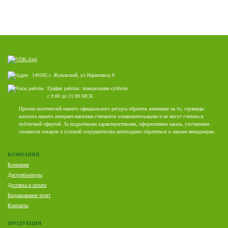
140185 г. Жуковский, ул Наркомвод 8
График работы: понедельник-суббота
с 9:00 до 21:00 МСК
Просим посетителей нашего официального ресурса обратить внимание на то, страницы
каталога нашего интернет-магазина считаются ознакомительными и не могут считаться
публичной офертой. За подробными характеристиками, оформлением заказа, уточнением
стоимости товаров и условий сотрудничества необходимо обратиться к нашим менеджерам.
КОМПАНИЯ
Компания
Дистрибьюторы
Доставка и оплата
Выращивание телят
Контакты
ПРОДУКЦИЯ