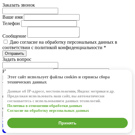
Заказать звонок
Ваше имя
Телефон
Сообщение
Даю согласие на обработку персональных данных в
соответствии с политикой конфиденциальности *
Задать вопрос
Наименование позиции
Этот сайт использует файлы cookies и сервисы сбора
Ваше имя
технических данных
Телефон
Данные об IP-адресе, местоположении, Яндекс метрики и др.
Продолжая использовать наш сайт, вы автоматически
Сообщение
соглашаетесь с использованием данных технологий.
Даю согласие на обработку персональных данных в
Политика в отношении обработки данных
соответствии с политикой конфиденциальности *
Согласие на обработку персональных данных
Закрыть
Принять