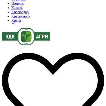
Донецк
Казань
Краснодар
Красноярск
Крым
Луганск
Москва
Нижний Новгород
Новосибирск
Омск
Павлодар
Ростов
Ростов-на-Дону
Рязань
Санкт-Петербург
Ставрополь
Тамбов
Тюмень
Узбекистан
Ульяновск
Ярославль