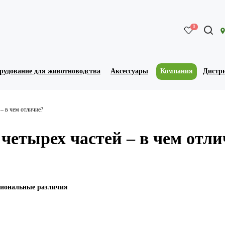
0
рудование для животноводства
Аксессуары
Компания
Дистр
– в чем отличие?
четырех частей – в чем отли
иональные различия