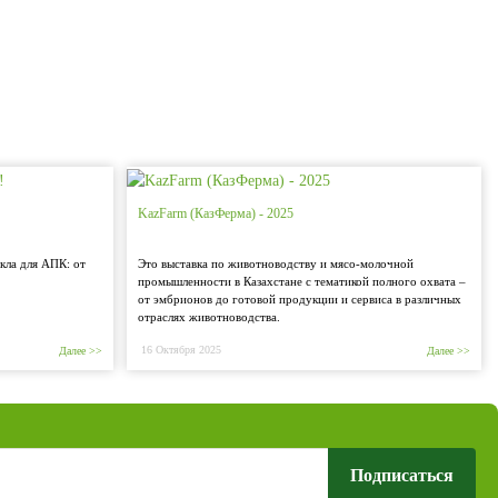
KazFarm (КазФерма) - 2025
кла для АПК: от
Это выставка по животноводству и мясо-молочной
промышленности в Казахстане с тематикой полного охвата –
от эмбрионов до готовой продукции и сервиса в различных
отраслях животноводства.
16 Октября 2025
Далее >>
Далее >>
Подписаться