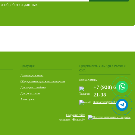
ми обработки данных
Продукция
Представитель VDK Agri в России и
СНГ:
Домики для телят
Елена Комарь
Оборудование для животноводства
+7 (920) 636-
Для одного телёнка
Для двух телят
21-38
Аксессуары
ekomar-vdk@mail.ru
Создание сайта
компания «Владвеб»