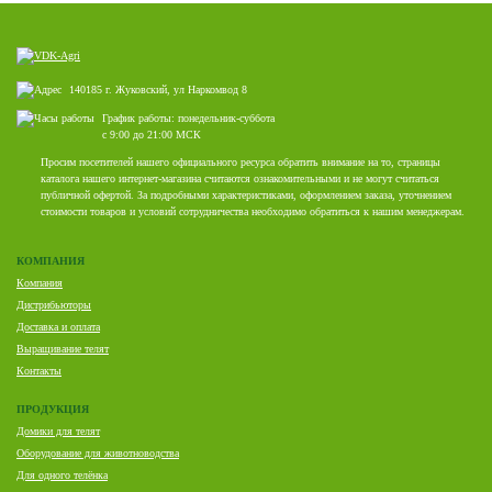
140185 г. Жуковский, ул Наркомвод 8
График работы: понедельник-суббота
с 9:00 до 21:00 МСК
Просим посетителей нашего официального ресурса обратить внимание на то, страницы
каталога нашего интернет-магазина считаются ознакомительными и не могут считаться
публичной офертой. За подробными характеристиками, оформлением заказа, уточнением
стоимости товаров и условий сотрудничества необходимо обратиться к нашим менеджерам.
КОМПАНИЯ
Компания
Дистрибьюторы
Доставка и оплата
Выращивание телят
Контакты
ПРОДУКЦИЯ
Домики для телят
Оборудование для животноводства
Для одного телёнка