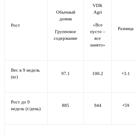
V
DK
Обычный
Agri
домик
«Все
Рост
Разница
Групповое
пусто –
содержание
все
занято»
Вес в 9 недель
97.1
100.2
+3.1
(кг)
Рост до 9
885
944
+59
недель (г/день)